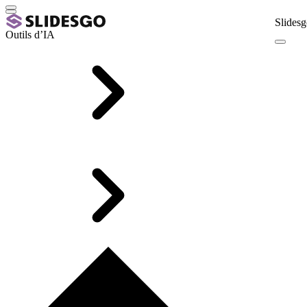
Slidesg
Outils d’IA