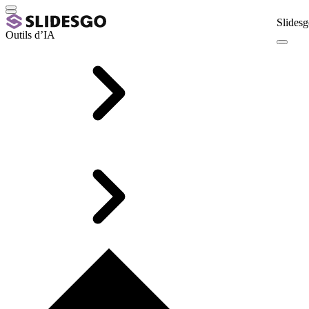
Slidesg
Outils d’IA