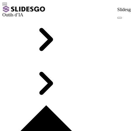
Slidesg
Outils d’IA