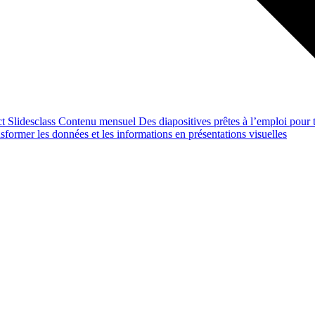
ct
Slidesclass
Contenu mensuel
Des diapositives prêtes à l’emploi pour t
former les données et les informations en présentations visuelles