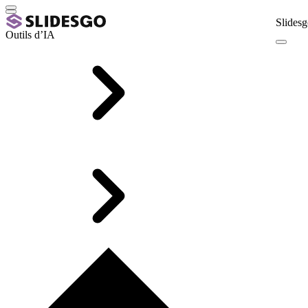
Slidesg
Outils d’IA