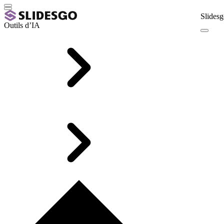
Slidesg
Outils d’IA