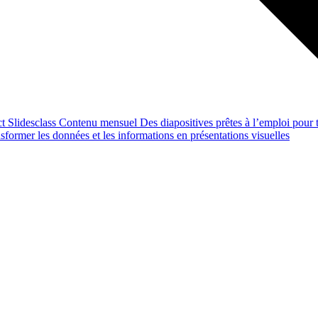
ct
Slidesclass
Contenu mensuel
Des diapositives prêtes à l’emploi pour t
former les données et les informations en présentations visuelles