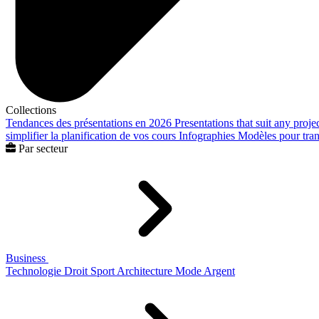
Collections
Tendances des présentations en 2026
Presentations that suit any proje
simplifier la planification de vos cours
Infographies
Modèles pour trans
Par secteur
Business
Technologie
Droit
Sport
Architecture
Mode
Argent