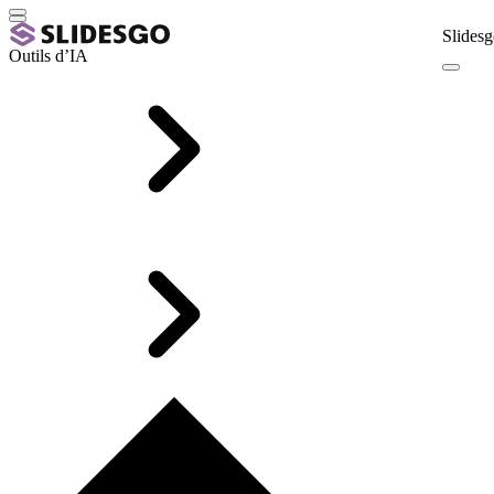
Slidesg
Outils d’IA