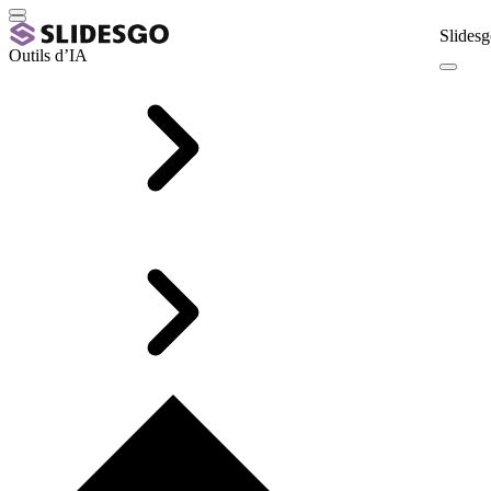
Slidesg
Outils d’IA