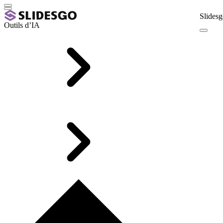
Slidesg
Outils d’IA