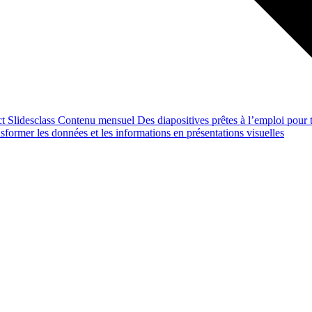
ct
Slidesclass
Contenu mensuel
Des diapositives prêtes à l’emploi pour t
former les données et les informations en présentations visuelles