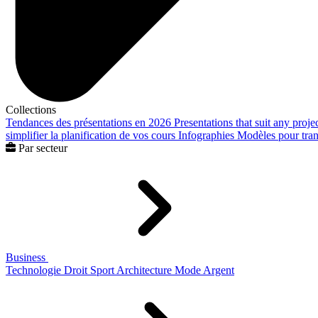
Collections
Tendances des présentations en 2026
Presentations that suit any proje
simplifier la planification de vos cours
Infographies
Modèles pour trans
Par secteur
Business
Technologie
Droit
Sport
Architecture
Mode
Argent