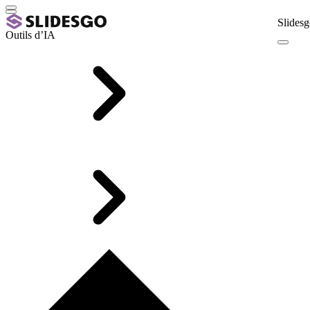
Slidesg
Outils d’IA