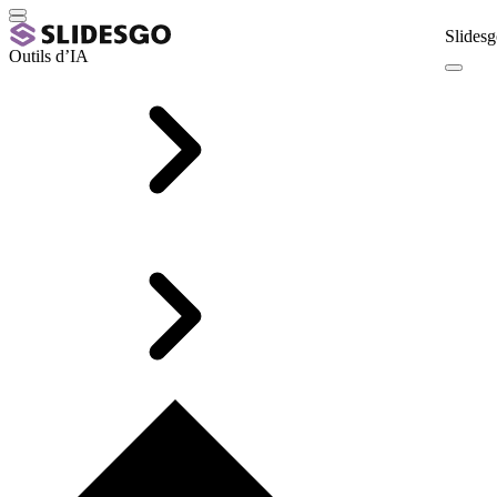
Slidesg
Outils d’IA