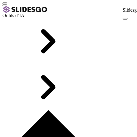
Slidesg
Outils d’IA