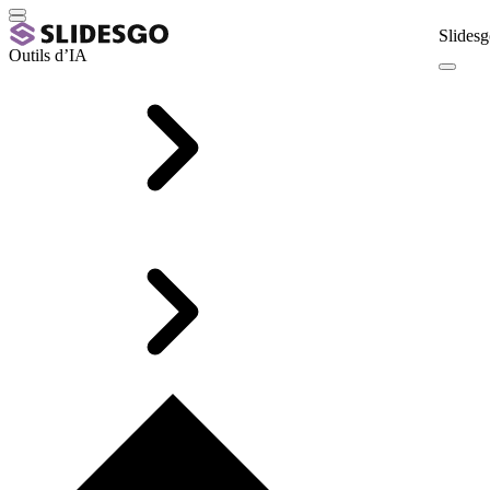
Slidesg
Outils d’IA