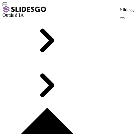
Slidesg
Outils d’IA