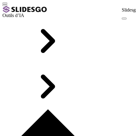
Slidesg
Outils d’IA