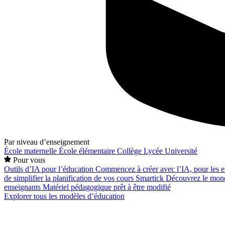
Par niveau d’enseignement
École maternelle
École élémentaire
Collège
Lycée
Université
Pour vous
Outils d’IA pour l’éducation
Commencez à créer avec l’IA, pour les en
de simplifier la planification de vos cours
Smartick
Découvrez le mond
enseignants
Matériel pédagogique prêt à être modifié
Explorer tous les modèles d’éducation