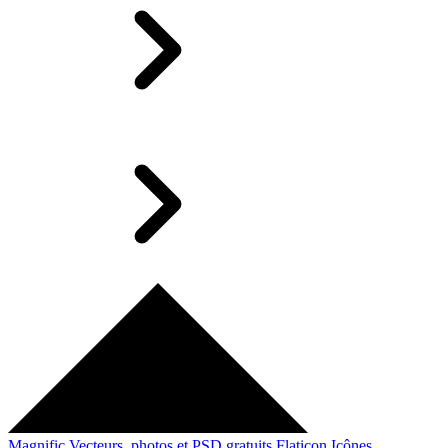
Magnific
Vecteurs, photos et PSD gratuits
Flaticon
Icônes