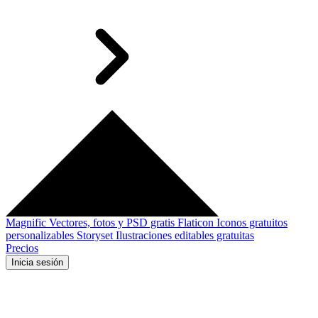
Magnific
Vectores, fotos y PSD gratis
Flaticon
Iconos gratuitos
personalizables
Storyset
Ilustraciones editables gratuitas
Precios
Inicia sesión