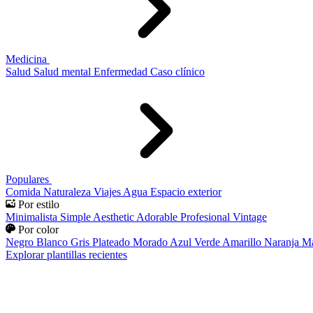
Medicina
Salud
Salud mental
Enfermedad
Caso clínico
Populares
Comida
Naturaleza
Viajes
Agua
Espacio exterior
Por estilo
Minimalista
Simple
Aesthetic
Adorable
Profesional
Vintage
Por color
Negro
Blanco
Gris
Plateado
Morado
Azul
Verde
Amarillo
Naranja
Ma
Explorar plantillas recientes