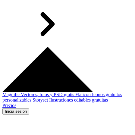
Magnific
Vectores, fotos y PSD gratis
Flaticon
Iconos gratuitos
personalizables
Storyset
Ilustraciones editables gratuitas
Precios
Inicia sesión