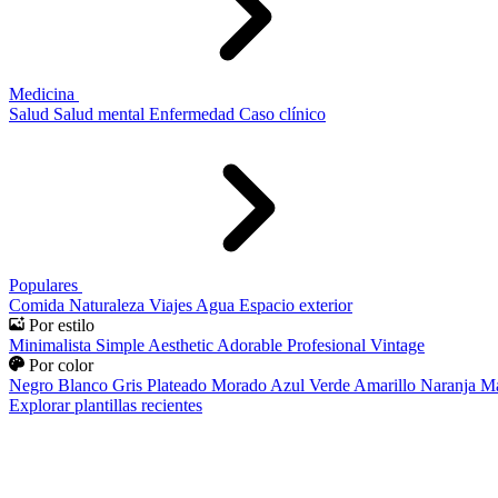
Medicina
Salud
Salud mental
Enfermedad
Caso clínico
Populares
Comida
Naturaleza
Viajes
Agua
Espacio exterior
Por estilo
Minimalista
Simple
Aesthetic
Adorable
Profesional
Vintage
Por color
Negro
Blanco
Gris
Plateado
Morado
Azul
Verde
Amarillo
Naranja
Ma
Explorar plantillas recientes