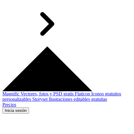
Magnific
Vectores, fotos y PSD gratis
Flaticon
Iconos gratuitos
personalizables
Storyset
Ilustraciones editables gratuitas
Precios
Inicia sesión