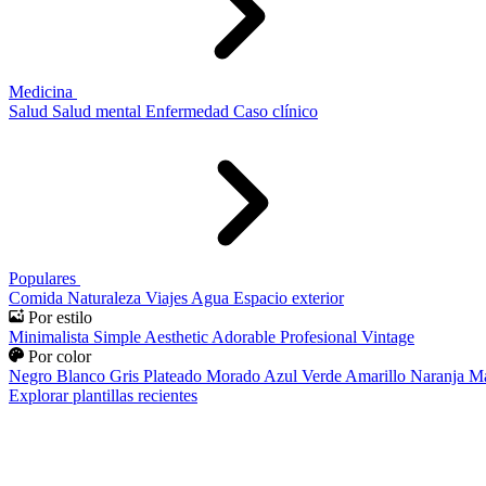
Medicina
Salud
Salud mental
Enfermedad
Caso clínico
Populares
Comida
Naturaleza
Viajes
Agua
Espacio exterior
Por estilo
Minimalista
Simple
Aesthetic
Adorable
Profesional
Vintage
Por color
Negro
Blanco
Gris
Plateado
Morado
Azul
Verde
Amarillo
Naranja
Ma
Explorar plantillas recientes