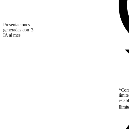
Presentaciones
generadas con
3
IA al mes
*Como
límit
estab
Ilimi