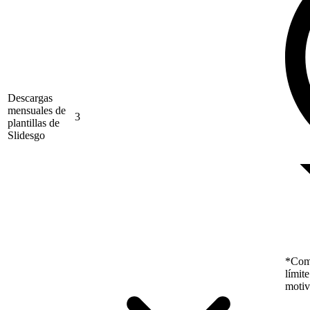
Descargas
mensuales de
3
plantillas de
Slidesgo
*Como
límit
motiv