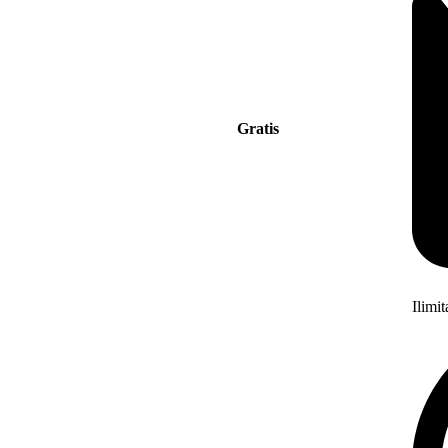
Gratis
Ilimi