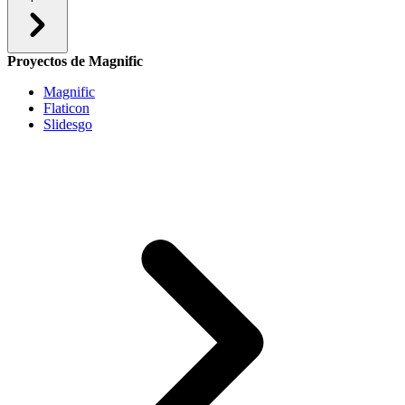
Proyectos de Magnific
Magnific
Flaticon
Slidesgo