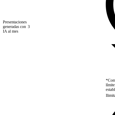
Presentaciones
generadas con
3
IA al mes
*Como
límit
estab
Ilimi