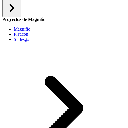
Proyectos de Magnific
Magnific
Flaticon
Slidesgo