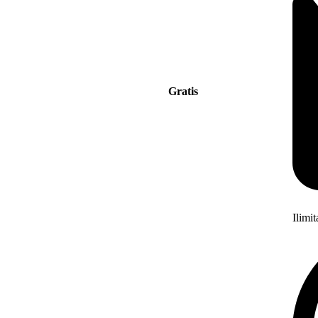
Gratis
Ilimi