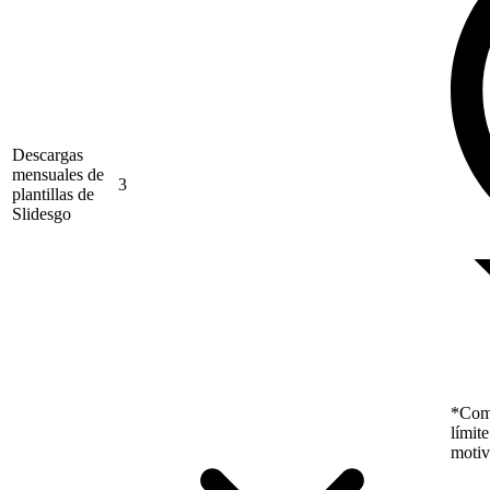
Descargas
mensuales de
3
plantillas de
Slidesgo
*Como
límit
motiv