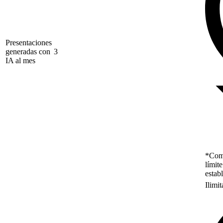
Presentaciones
generadas con
3
IA al mes
*Como
límit
estab
Ilimi