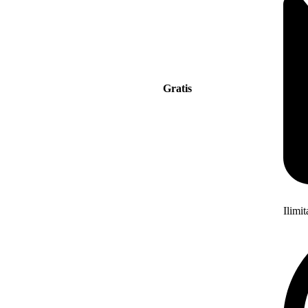
Gratis
Ilimi