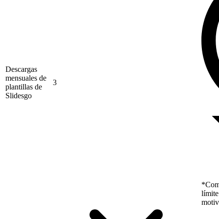
Descargas
mensuales de
3
plantillas de
Slidesgo
*Como
límit
motiv