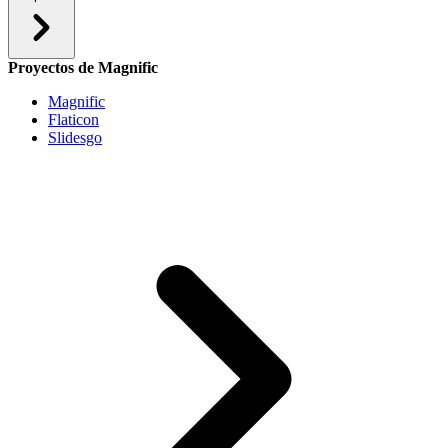
Proyectos de Magnific
Magnific
Flaticon
Slidesgo