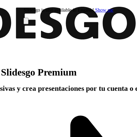
Slidesgo is also available in English!
Show me
n Slidesgo Premium
usivas y crea presentaciones por tu cuenta o 