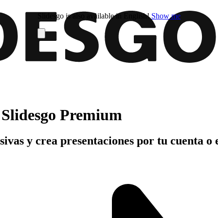
Slidesgo is also available in English!
Show me
n Slidesgo Premium
usivas y crea presentaciones por tu cuenta o 