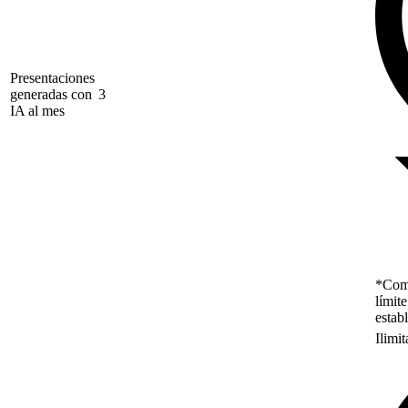
Presentaciones
generadas con
3
IA al mes
*Como
límit
estab
Ilimi