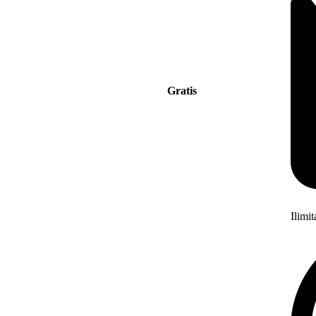
Gratis
Ilimi