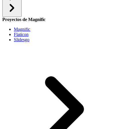
Proyectos de Magnific
Magnific
Flaticon
Slidesgo