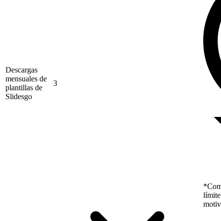
Descargas
mensuales de
3
plantillas de
Slidesgo
*Como
límit
motiv