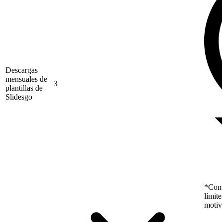
Descargas
mensuales de
3
plantillas de
Slidesgo
*Como
límit
motiv