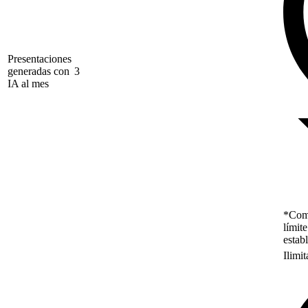
Presentaciones
generadas con
3
IA al mes
*Como
límit
estab
Ilimi