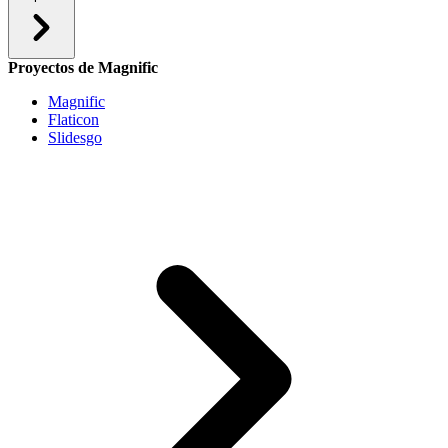
Proyectos de Magnific
Magnific
Flaticon
Slidesgo