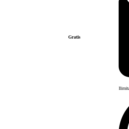
Gratis
Ilimi