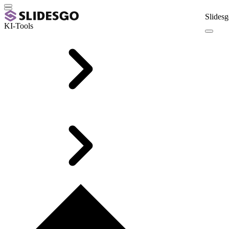
Slidesg
KI-Tools