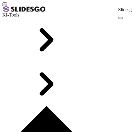
Slidesg
KI-Tools