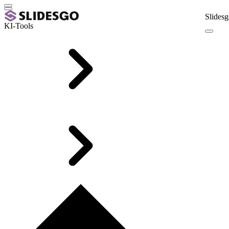
Slidesg
KI-Tools