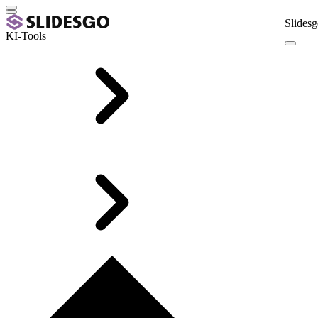
Slidesg
KI-Tools