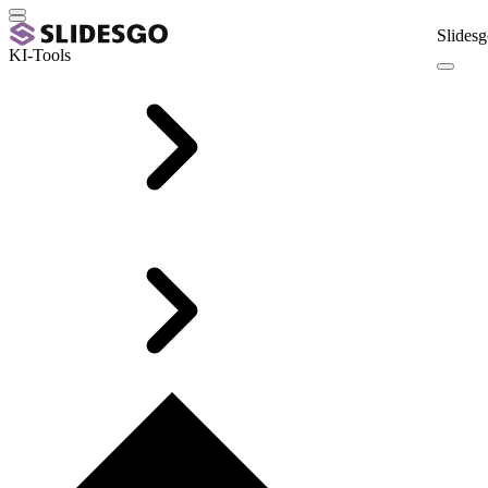
Slidesg
KI-Tools