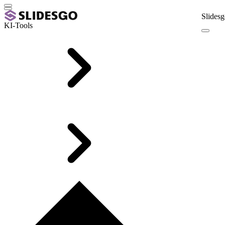
Slidesg
KI-Tools