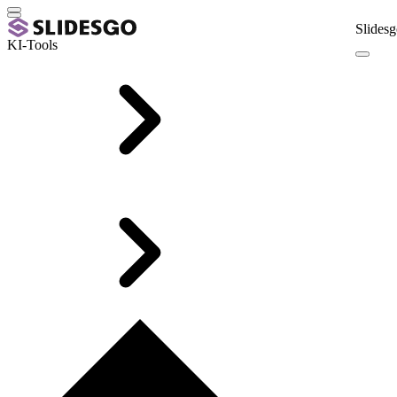
Slidesg
KI-Tools