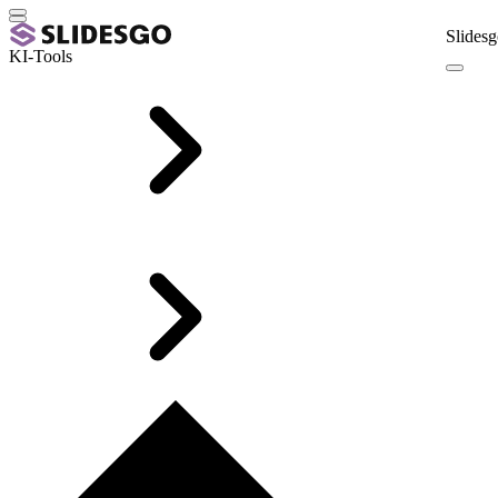
Slidesg
KI-Tools