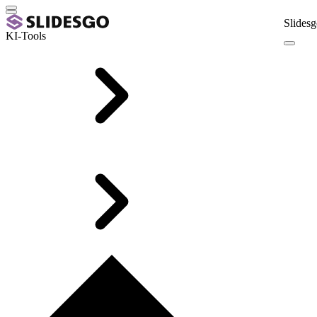
Slidesg
KI-Tools