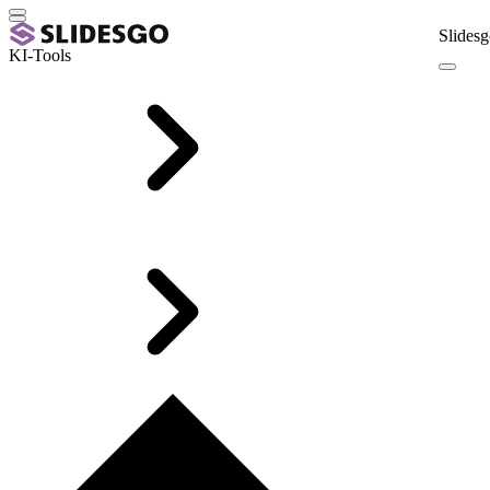
Slidesg
KI-Tools