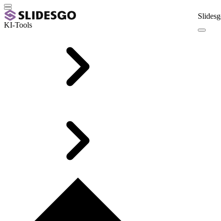
Slidesg
KI-Tools