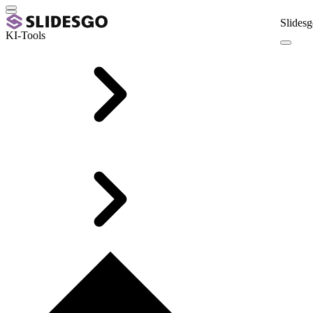
Slidesg
KI-Tools