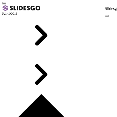
Slidesg
KI-Tools