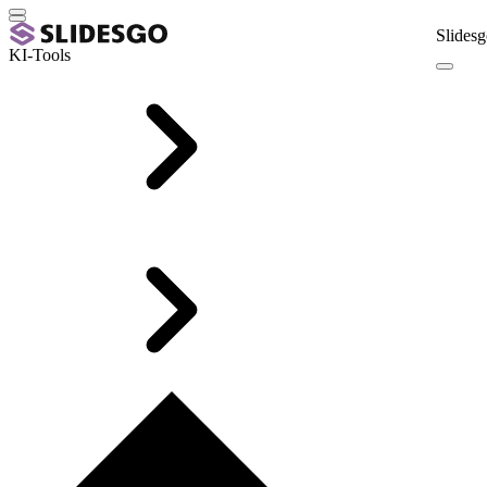
Slidesg
KI-Tools