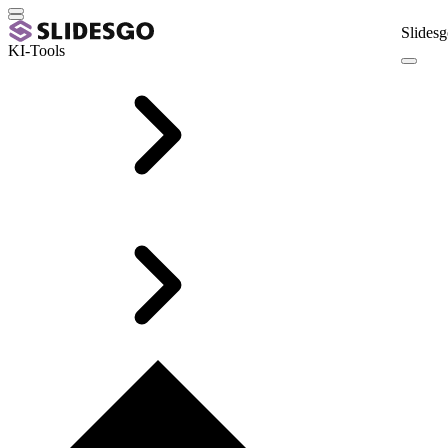
Slidesg
KI-Tools