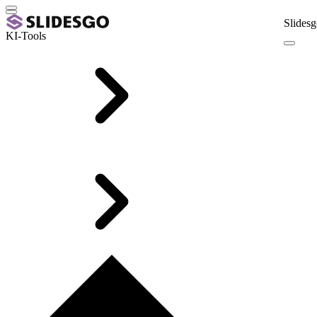
Slidesg
KI-Tools