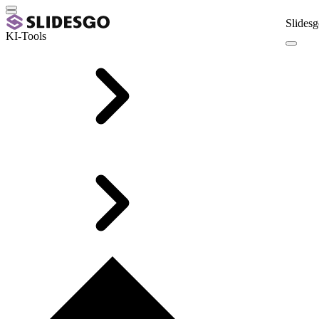
Slidesg
KI-Tools