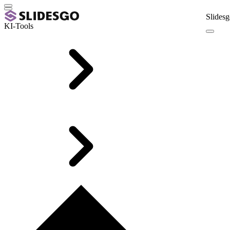
Slidesg
KI-Tools