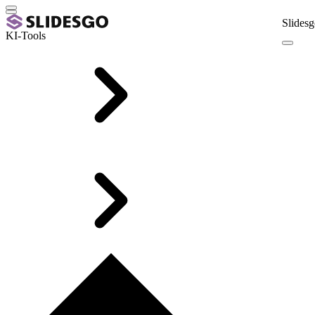
Slidesg
KI-Tools