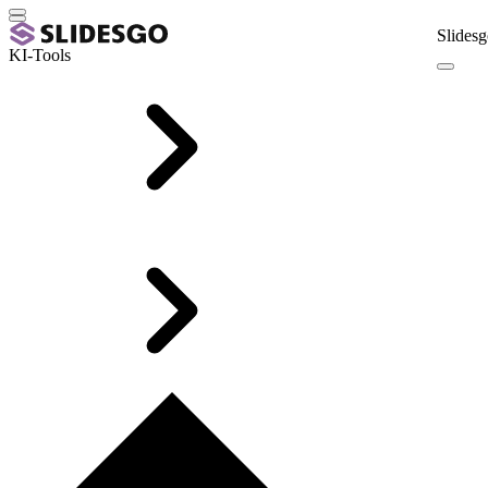
Slidesg
KI-Tools