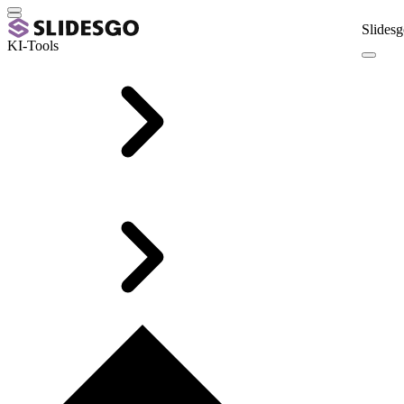
Slidesg
KI-Tools